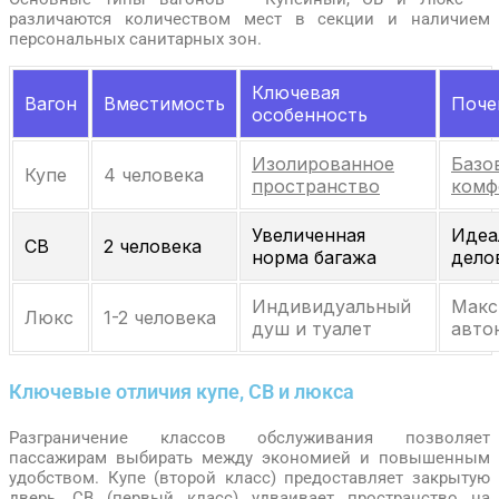
различаются количеством мест в секции и наличием
персональных санитарных зон.
Ключевая
Вагон
Вместимость
Поче
особенность
Изолированное
Базо
Купе
4 человека
пространство
комф
Увеличенная
Идеа
СВ
2 человека
норма багажа
дело
Индивидуальный
Макс
Люкс
1-2 человека
душ и туалет
авто
Ключевые отличия купе, СВ и люкса
Разграничение классов обслуживания позволяет
пассажирам выбирать между экономией и повышенным
удобством. Купе (второй класс) предоставляет закрытую
дверь, СВ (первый класс) удваивает пространство на