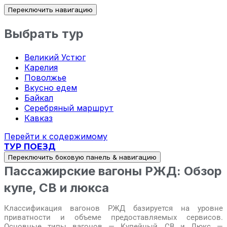
Переключить навигацию
Выбрать тур
Великий Устюг
Карелия
Поволжье
Вкусно едем
Байкал
Серебряный маршрут
Кавказ
Перейти к содержимому
ТУР ПОЕЗД
Переключить боковую панель & навигацию
Пассажирские вагоны РЖД: Обзор
купе, СВ и люкса
Классификация вагонов РЖД базируется на уровне
приватности и объеме предоставляемых сервисов.
Основные типы вагонов — Купейный, СВ и Люкс —