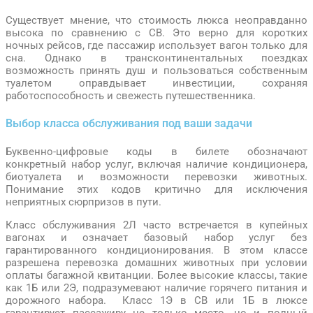
Существует мнение, что стоимость люкса неоправданно
высока по сравнению с СВ. Это верно для коротких
ночных рейсов, где пассажир использует вагон только для
сна. Однако в трансконтинентальных поездках
возможность принять душ и пользоваться собственным
туалетом оправдывает инвестиции, сохраняя
работоспособность и свежесть путешественника.
Выбор класса обслуживания под ваши задачи
Буквенно-цифровые коды в билете обозначают
конкретный набор услуг, включая наличие кондиционера,
биотуалета и возможности перевозки животных.
Понимание этих кодов критично для исключения
неприятных сюрпризов в пути.
Класс обслуживания 2Л часто встречается в купейных
вагонах и означает базовый набор услуг без
гарантированного кондиционирования. В этом классе
разрешена перевозка домашних животных при условии
оплаты багажной квитанции. Более высокие классы, такие
как 1Б или 2Э, подразумевают наличие горячего питания и
дорожного набора. Класс 1Э в СВ или 1Б в люксе
гарантирует пассажиру не только место, но и полный