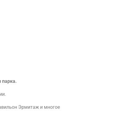
 парка.
ии.
павильон Эрмитаж и многое