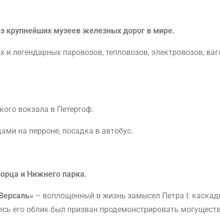
из крупнейших музеев железных дорог в мире.
 и легендарных паровозов, тепловозов, электровозов, ва
кого вокзала в Петергоф.
дами на перроне, посадка в автобус.
орца и Нижнего парка.
 Версаль»
– воплощенный в жизнь замысел Петра I: каска
есь его облик был призван продемонстрировать могуществ