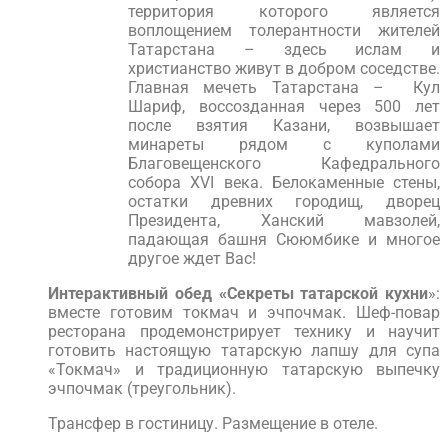
территория которого является
воплощением толерантности жителей
Татарстана – здесь ислам и
христианство живут в добром соседстве.
Главная мечеть Татарстана – Кул
Шариф, воссозданная через 500 лет
после взятия Казани, возвышает
минареты рядом с куполами
Благовещенского Кафедрального
собора XVI века. Белокаменные стены,
остатки древних городищ, дворец
Президента, Ханский мавзолей,
падающая башня Сююмбике и многое
другое ждет Вас!
Интерактивный обед «Секреты татарской кухни
»:
вместе готовим токмач и эчпочмак. Шеф-повар
ресторана продемонстрирует технику и научит
готовить настоящую татарскую лапшу для супа
«Токмач» и традиционную татарскую выпечку
эчпочмак (треугольник).
Трансфер в гостиницу. Размещение в отеле.